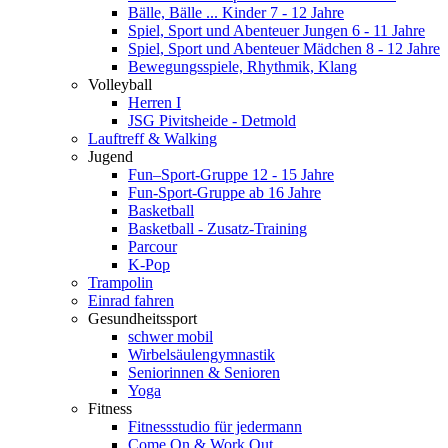
Bälle, Bälle ... Kinder 7 - 12 Jahre
Spiel, Sport und Abenteuer Jungen 6 - 11 Jahre
Spiel, Sport und Abenteuer Mädchen 8 - 12 Jahre
Bewegungsspiele, Rhythmik, Klang
Volleyball
Herren I
JSG Pivitsheide - Detmold
Lauftreff & Walking
Jugend
Fun–Sport-Gruppe 12 - 15 Jahre
Fun-Sport-Gruppe ab 16 Jahre
Basketball
Basketball - Zusatz-Training
Parcour
K-Pop
Trampolin
Einrad fahren
Gesundheitssport
schwer mobil
Wirbelsäulengymnastik
Seniorinnen & Senioren
Yoga
Fitness
Fitnessstudio für jedermann
Come On & Work Out