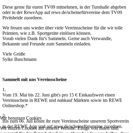
Diese gerne für euren TV09 mitnehmen, in der Turnhalle abgeben
oder in der ReweApp auf rewe.de/scheinefürvereine dem TV09
Pivitsheide zuordnen.
Wir freuen uns wieder über viele Vereinsscheine für die wir tolle
Prämien, wie z.B. Sportgeräte einlösen können.
Vorab vielen Dank für's Sammeln. Gerne auch Verwandte,
Bekannte und Freunde zum Sammeln einladen.
Viele Grüße
Sylke Buschmann
Sammelt mit uns Vereinsscheine
1.
Vom 19. Mai bis 22. Juni gibt's pro 15 € Einkaufswert einen
Vereinsschein in REWE und nahkauf Märkten sowie im REWE
Onlineshop.*
2.
Wir benutzen Cookies
Bis zum 06. Juli könnt ihr eure Vereinsscheine unserem Sportverein
in der REWE App und auf rewe.de/scheinefürvereine zuordnen.
Wir nutzen Cookies auf unserer Website. Einige von ihnen sind