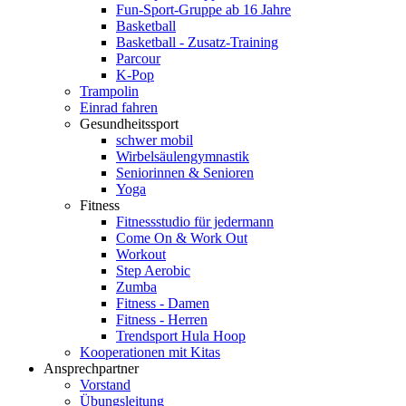
Fun-Sport-Gruppe ab 16 Jahre
Basketball
Basketball - Zusatz-Training
Parcour
K-Pop
Trampolin
Einrad fahren
Gesundheitssport
schwer mobil
Wirbelsäulengymnastik
Seniorinnen & Senioren
Yoga
Fitness
Fitnessstudio für jedermann
Come On & Work Out
Workout
Step Aerobic
Zumba
Fitness - Damen
Fitness - Herren
Trendsport Hula Hoop
Kooperationen mit Kitas
Ansprechpartner
Vorstand
Übungsleitung