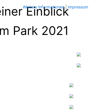
einer Einblick
Weitere Informationen
|
Impressum
im Park 2021