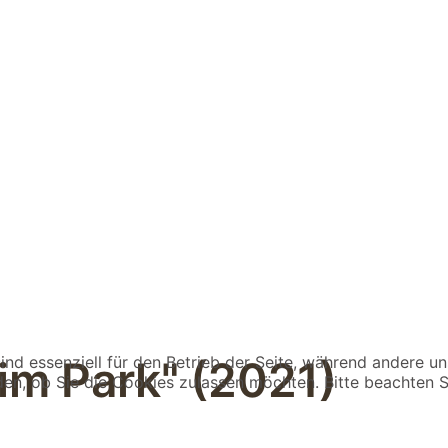
 im Park" (2021)
ind essenziell für den Betrieb der Seite, während andere u
den, ob Sie die Cookies zulassen möchten. Bitte beachten S