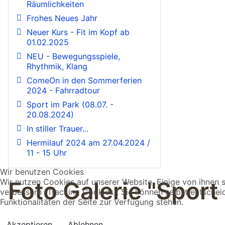
Räumlichkeiten
Frohes Neues Jahr
Neuer Kurs - Fit im Kopf ab
01.02.2025
NEU - Bewegungsspiele,
Rhythmik, Klang
ComeOn in den Sommerferien
2024 - Fahrradtour
Sport im Park (08.07. -
20.08.2024)
In stiller Trauer...
Hermilauf 2024 am 27.04.2024 /
11 - 15 Uhr
Wir benutzen Cookies
Foto Galerie "Sport
Wir nutzen Cookies auf unserer Website. Einige von ihnen s
verbessern (Tracking Cookies). Sie können selbst entschei
Funktionalitäten der Seite zur Verfügung stehen.
Akzeptieren
Ablehnen