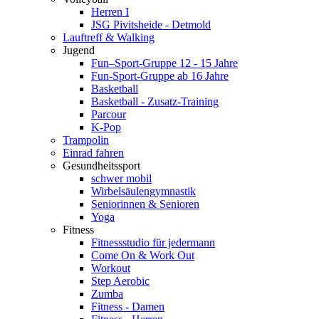
Herren I
JSG Pivitsheide - Detmold
Lauftreff & Walking
Jugend
Fun–Sport-Gruppe 12 - 15 Jahre
Fun-Sport-Gruppe ab 16 Jahre
Basketball
Basketball - Zusatz-Training
Parcour
K-Pop
Trampolin
Einrad fahren
Gesundheitssport
schwer mobil
Wirbelsäulengymnastik
Seniorinnen & Senioren
Yoga
Fitness
Fitnessstudio für jedermann
Come On & Work Out
Workout
Step Aerobic
Zumba
Fitness - Damen