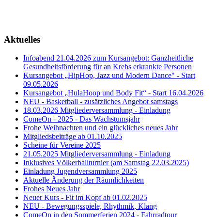
Aktuelles
Infoabend 21.04.2026 zum Kursangebot: Ganzheitliche
Gesundheitsförderung für an Krebs erkrankte Personen
Kursangebot „HipHop, Jazz und Modern Dance" - Start
09.05.2026
Kursangebot „HulaHoop und Body Fit“ - Start 16.04.2026
NEU - Basketball - zusätzliches Angebot samstags
18.03.2026 Mitgliederversammlung - Einladung
ComeOn - 2025 - Das Wachstumsjahr
Frohe Weihnachten und ein glückliches neues Jahr
Mitgliedsbeiträge ab 01.10.2025
Scheine für Vereine 2025
21.05.2025 Mitgliederversammlung - Einladung
Inklusives Völkerballturnier (am Samstag 22.03.2025)
Einladung Jugendversammlung 2025
Aktuelle Änderung der Räumlichkeiten
Frohes Neues Jahr
Neuer Kurs - Fit im Kopf ab 01.02.2025
NEU - Bewegungsspiele, Rhythmik, Klang
ComeOn in den Sommerferien 2024 - Fahrradtour