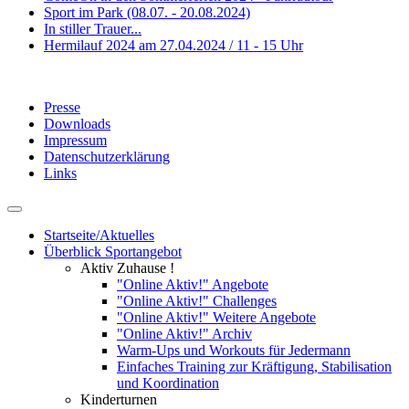
Sport im Park (08.07. - 20.08.2024)
In stiller Trauer...
Hermilauf 2024 am 27.04.2024 / 11 - 15 Uhr
Presse
Downloads
Impressum
Datenschutzerklärung
Links
Startseite/Aktuelles
Überblick Sportangebot
Aktiv Zuhause !
"Online Aktiv!" Angebote
"Online Aktiv!" Challenges
"Online Aktiv!" Weitere Angebote
"Online Aktiv!" Archiv
Warm-Ups und Workouts für Jedermann
Einfaches Training zur Kräftigung, Stabilisation
und Koordination
Kinderturnen