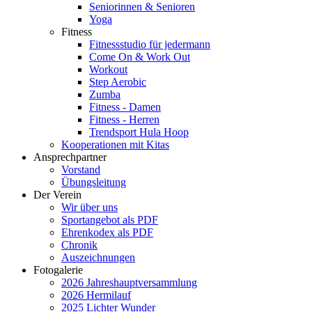
Seniorinnen & Senioren
Yoga
Fitness
Fitnessstudio für jedermann
Come On & Work Out
Workout
Step Aerobic
Zumba
Fitness - Damen
Fitness - Herren
Trendsport Hula Hoop
Kooperationen mit Kitas
Ansprechpartner
Vorstand
Übungsleitung
Der Verein
Wir über uns
Sportangebot als PDF
Ehrenkodex als PDF
Chronik
Auszeichnungen
Fotogalerie
2026 Jahreshauptversammlung
2026 Hermilauf
2025 Lichter Wunder