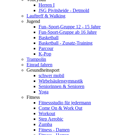
Herren I
JSG Pivitsheide - Detmold
Lauftreff & Walking
Jugend
Fun–Sport-Gruppe 12 - 15 Jahre
Fun-Sport-Gruppe ab 16 Jahre
Basketball
Basketball - Zusatz-Training
Parcour
K-Pop
Trampolin
Einrad fahren
Gesundheitssport
schwer mobil
Wirbelsäulengymnastik
Seniorinnen & Senioren
Yoga
Fitness
Fitnessstudio für jedermann
Come On & Work Out
Workout
Step Aerobic
Zumba
Fitness - Damen